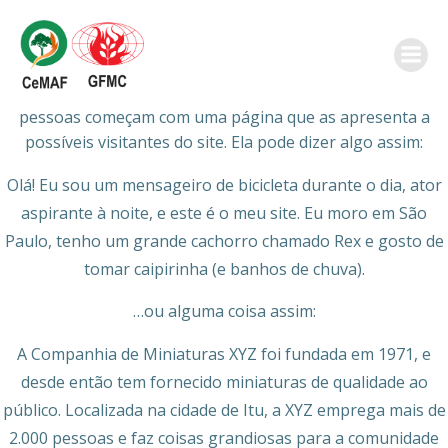
Pular
para
Esta é uma página de exemplo. É diferente de um post no
o
blog porque ela permanecerá em um lugar e aparecerá na
conteúdo
navegação do seu site na maioria dos temas. Muitas
pessoas começam com uma página que as apresenta a
possíveis visitantes do site. Ela pode dizer algo assim:
Olá! Eu sou um mensageiro de bicicleta durante o dia, ator
aspirante à noite, e este é o meu site. Eu moro em São
Paulo, tenho um grande cachorro chamado Rex e gosto de
tomar caipirinha (e banhos de chuva).
…ou alguma coisa assim:
A Companhia de Miniaturas XYZ foi fundada em 1971, e
desde então tem fornecido miniaturas de qualidade ao
público. Localizada na cidade de Itu, a XYZ emprega mais de
2.000 pessoas e faz coisas grandiosas para a comunidade